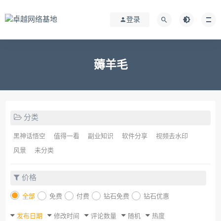
登录
薅羊毛
分类
黑神话悟空
值得一看
副业知识
软件分享
视频去水印
风景
未分类
价格
全部
免费
付费
钻石免费
钻石优惠
发布日期
修改时间
评论数量
随机
热度