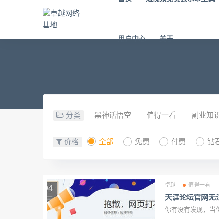
用户中心
关于
分类
黑神话悟空
值得一看
副业知
价格
全部
免费
付费
钻
卓越
值得一看
天涯论坛官网无
你有没有发现，当你