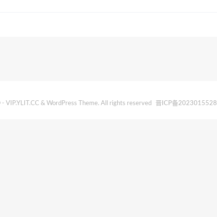
- VIP.YLIT.CC & WordPress Theme. All rights reserved
晋ICP备202301552