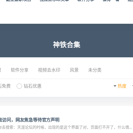
神铁合集
识
软件分享
视频去水印
风景
未分类
石免费
钻石优惠
热度
法访问，网友焦急等待官方声明
去搜索：天涯论坛的时候，出现的是这个界面了对，页面打不开了，什么情...