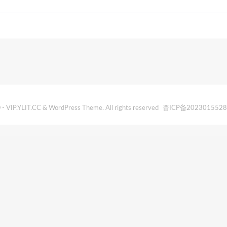
- VIP.YLIT.CC & WordPress Theme. All rights reserved
晋ICP备202301552