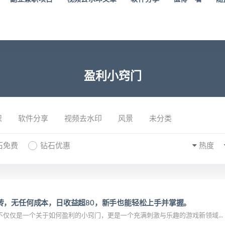
盈利小窍门
识
软件分享
视频去水印
风景
未分类
石免费
钻石优惠
热度
砖，无任何成本，日收益超80，新手也能轻松上手并掌握。
仅仅是一个关于如何盈利的小窍门，更是一个充满刺激与乐趣的游戏新领域...