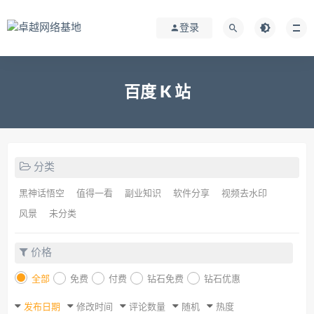
登录
百度 K 站
分类
黑神话悟空
值得一看
副业知识
软件分享
视频去水印
风景
未分类
价格
全部
免费
付费
钻石免费
钻石优惠
发布日期
修改时间
评论数量
随机
热度