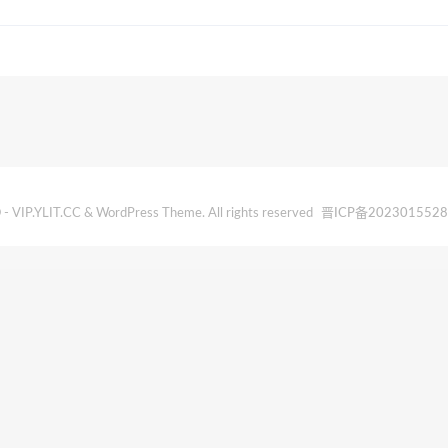
- VIP.YLIT.CC & WordPress Theme. All rights reserved
晋ICP备202301552