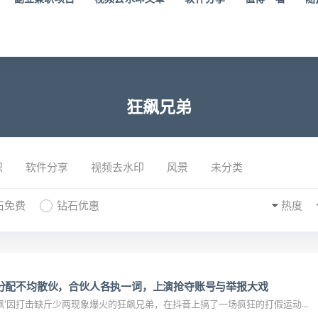
狂飙兄弟
识
软件分享
视频去水印
风景
未分类
石免费
钻石优惠
热度
分配不均散伙，合伙人各执一词，上演抢夺账号与举报大戏
’因打击缺斤少两现象爆火的狂飙兄弟，在抖音上搞了一场疯狂的打假运动...