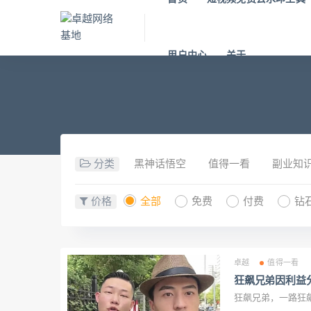
用户中心
关于
分类
黑神话悟空
值得一看
副业知
价格
全部
免费
付费
钻
卓越
值得一看
狂飙兄弟因利益
狂飙兄弟，一路狂飙