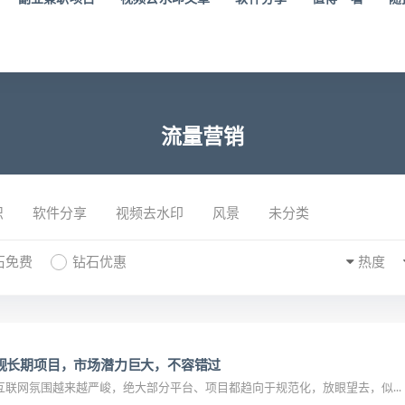
流量营销
识
软件分享
视频去水印
风景
未分类
石免费
钻石优惠
热度
规长期项目，市场潜力巨大，不容错过
联网氛围越来越严峻，绝大部分平台、项目都趋向于规范化，放眼望去，似...