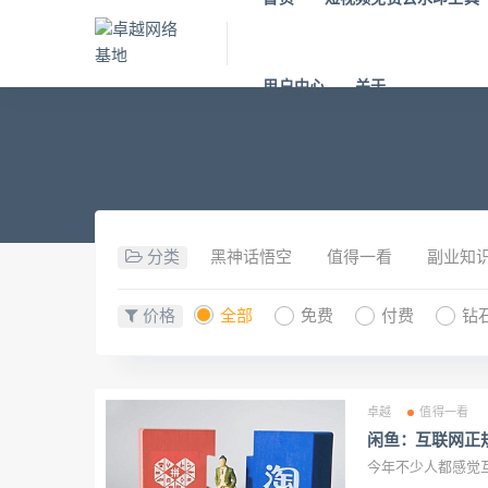
用户中心
关于
分类
黑神话悟空
值得一看
副业知
价格
全部
免费
付费
钻
卓越
值得一看
闲鱼：互联网正
今年不少人都感觉互