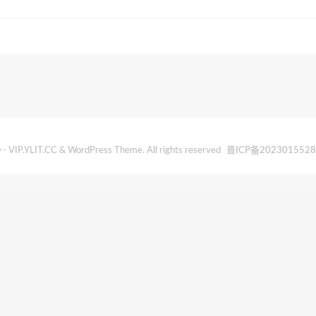
- VIP.YLIT.CC & WordPress Theme. All rights reserved
晋ICP备202301552