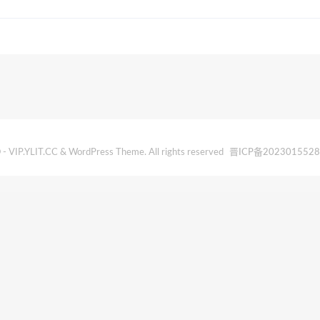
- VIP.YLIT.CC & WordPress Theme. All rights reserved
晋ICP备202301552