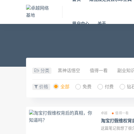
用户中心
关于
分类
黑神话悟空
值得一看
副业知
价格
全部
免费
付费
钻
卓越
值得一看
淘宝打假维权背
这篇笔记我想了很久