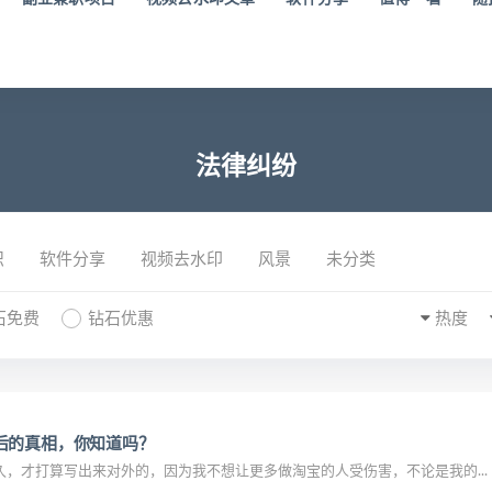
法律纠纷
识
软件分享
视频去水印
风景
未分类
石免费
钻石优惠
热度
后的真相，你知道吗？
，才打算写出来对外的，因为我不想让更多做淘宝的人受伤害，不论是我的...