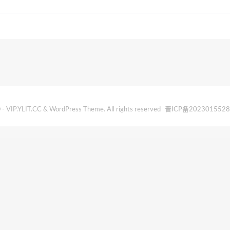
- VIP.YLIT.CC & WordPress Theme. All rights reserved
晋ICP备202301552