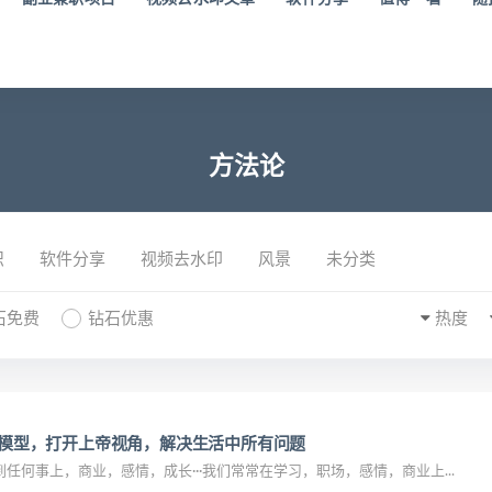
方法论
识
软件分享
视频去水印
风景
未分类
石免费
钻石优惠
热度
思维模型，打开上帝视角，解决生活中所有问题
任何事上，商业，感情，成长···我们常常在学习，职场，感情，商业上...