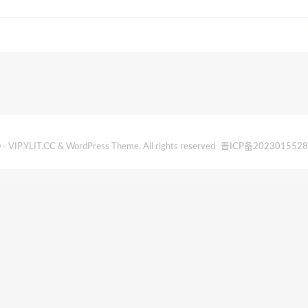
- VIP.YLIT.CC & WordPress Theme. All rights reserved
晋ICP备202301552