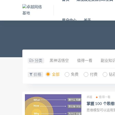
用户中心
关于
分类
黑神话悟空
值得一看
副业知
价格
全部
免费
付费
钻
卓越
值得一看
掌握 100 个
思维模型可以运用到