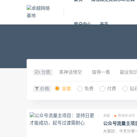
用户中心
关于
分类
黑神话悟空
值得一看
副业知
价格
全部
免费
付费
钻
卓越
视频去水印
公众号流量主项
大家好，今天分享一