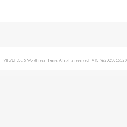
- VIP.YLIT.CC & WordPress Theme. All rights reserved
晋ICP备202301552