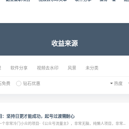
收益来源
识
软件分享
视频去水印
风景
未分类
石免费
钻石优惠
热度
目：坚持日更才能成功，起号过渡需耐心
个非常冷门小众的项目-《公众号流量主》，非常无脑，纯懒人项目，非常...