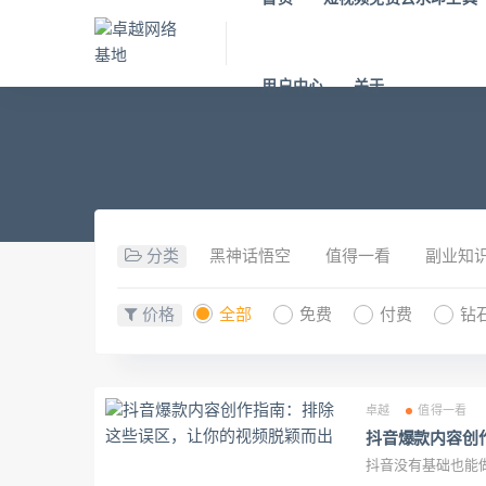
用户中心
关于
分类
黑神话悟空
值得一看
副业知
价格
全部
免费
付费
钻
卓越
值得一看
抖音爆款内容创
抖音没有基础也能做