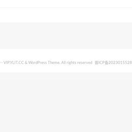
- VIP.YLIT.CC & WordPress Theme. All rights reserved
晋ICP备202301552