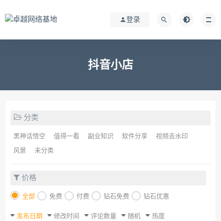
登录
抖音小店
分类
黑神话悟空
值得一看
副业知识
软件分享
视频去水印
风景
未分类
价格
全部
免费
付费
钻石免费
钻石优惠
发布日期
修改时间
评论数量
随机
热度