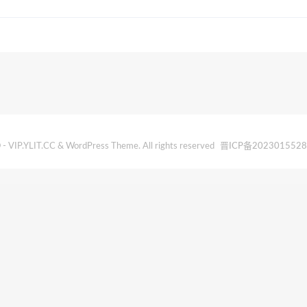
- VIP.YLIT.CC & WordPress Theme. All rights reserved
晋ICP备202301552