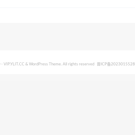
- VIP.YLIT.CC & WordPress Theme. All rights reserved
晋ICP备202301552