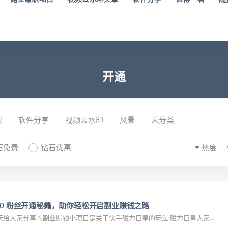
开通
识
软件分享
视频去水印
风景
未分类
石免费
钻石优惠
热度
00 粉丝开通秘籍，助你轻松开启副业赚钱之路
大家好，我是！今天给大家分享的副业赚钱小项目是关于快手磁力巨星的玩法 磁力巨星大家...