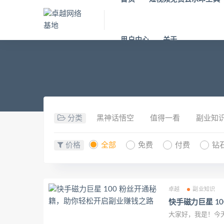
用户中心
关于
分类
黑神话悟空
值得一看
副业知
价格
全部
免费
付费
钻
卓越
副业知识
快手磁力巨星 1