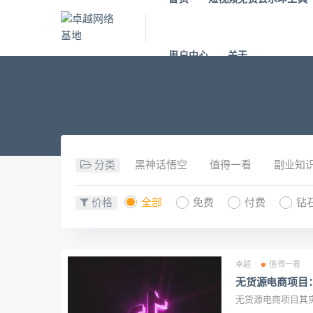
用户中心
关于
分类
黑神话悟空
值得一看
副业知
价格
全部
免费
付费
钻
卓越
值得一看
无货源电商项目
无货源电商项目其实