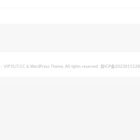
- VIP.YLIT.CC & WordPress Theme. All rights reserved
晋ICP备202301552