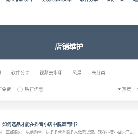
店铺维护
识
软件分享
视频去水印
风景
未分类
石免费
钻石优惠
热度
：如何选品才能在抖音小店中脱颖而出？
一直都很火，以前淘宝、拼多多就有很多人做无货源。现在抖音小店火了之...