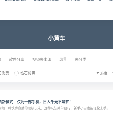
小黄车
识
软件分享
视频去水印
风景
未分类
石免费
钻石优惠
热度
货新模式：仅凭一部手机，日入千元不是梦！
绍一种快手直播的硬核玩法，这种玩法简单易行，新手小白也能轻松上手。...