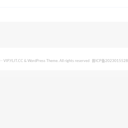
- VIP.YLIT.CC & WordPress Theme. All rights reserved
晋ICP备202301552