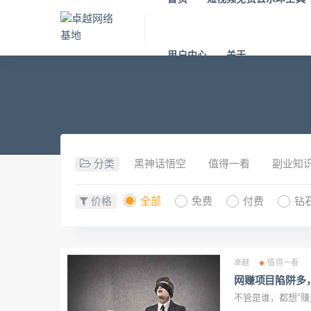
用户中心
关于
分类
黑神话悟空
值得一看
副业知
价格
全部
免费
付费
钻
卓越
值得一看
网赚项目陷阱多
不管是谁，都想“赚