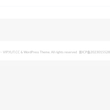
- VIP.YLIT.CC & WordPress Theme. All rights reserved
晋ICP备202301552