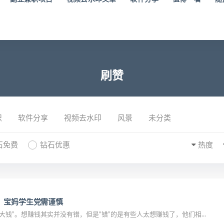
刷赞
识
软件分享
视频去水印
风景
未分类
石免费
钻石优惠
热度
，宝妈学生党需谨慎
大钱”。想赚钱其实并没有错，但是“错”的是有些人太想赚钱了，他们相...