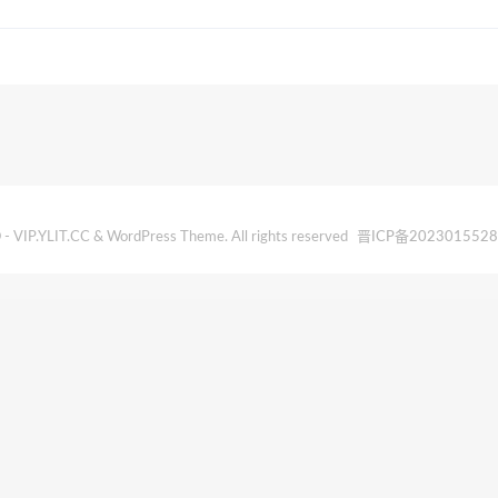
- VIP.YLIT.CC & WordPress Theme. All rights reserved
晋ICP备202301552