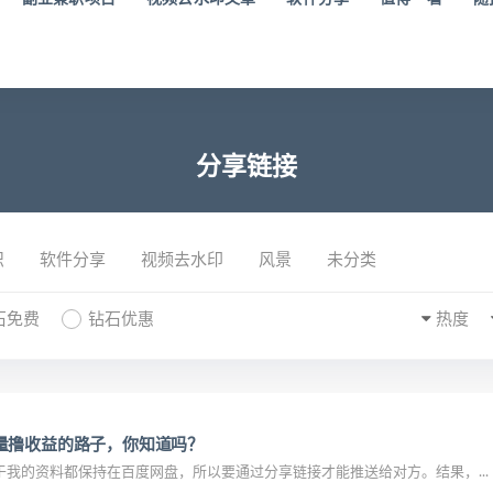
分享链接
识
软件分享
视频去水印
风景
未分类
石免费
钻石优惠
热度
量撸收益的路子，你知道吗？
我的资料都保持在百度网盘，所以要通过分享链接才能推送给对方。结果，...