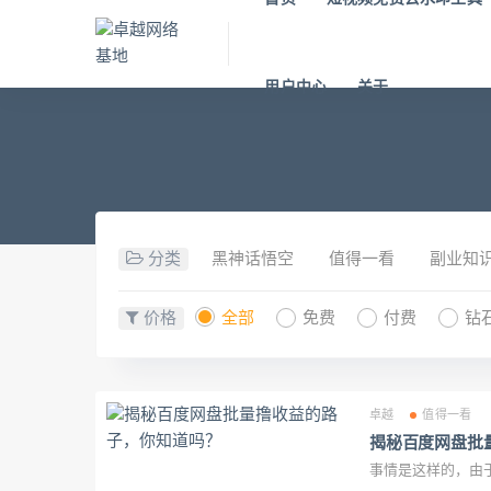
用户中心
关于
分类
黑神话悟空
值得一看
副业知
价格
全部
免费
付费
钻
卓越
值得一看
揭秘百度网盘批
事情是这样的，由于