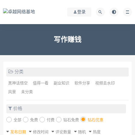
登录
写作赚钱
分类
黑神话悟空
值得一看
副业知识
软件分享
视频去水印
风景
未分类
价格
全部
免费
付费
钻石免费
钻石优惠
发布日期
修改时间
评论数量
随机
热度