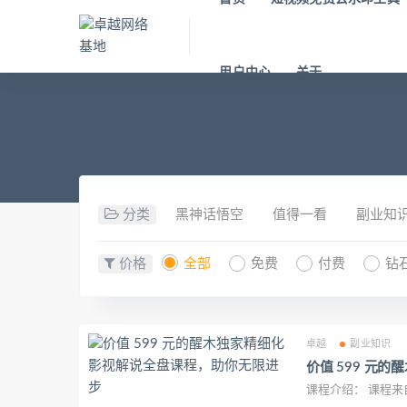
用户中心
关于
分类
黑神话悟空
值得一看
副业知
价格
全部
免费
付费
钻
卓越
副业知识
价值 599 元
课程介绍： 课程来