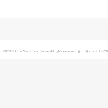
- VIP.YLIT.CC & WordPress Theme. All rights reserved
晋ICP备202301552