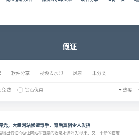
假证
识
软件分享
视频去水印
风景
未分类
石免费
钻石优惠
热度
法曝光，大量网站惨遭毒手，背后真相令人发指
月被曝出假证K站(让网站在百度的收录永远消失)以来，又一个新的百度...