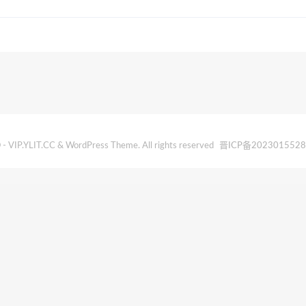
- VIP.YLIT.CC & WordPress Theme. All rights reserved
晋ICP备202301552