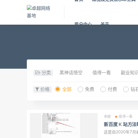
用户中心
关于
分类
黑神话悟空
值得一看
副业知
价格
全部
免费
付费
钻
卓越
值得一看
新百度 K 站方
这是自2020年7