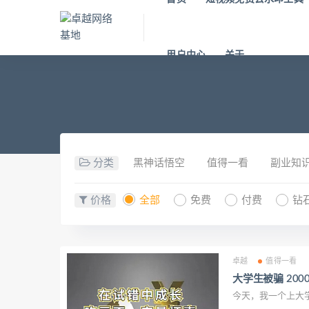
用户中心
关于
分类
黑神话悟空
值得一看
副业知
价格
全部
免费
付费
钻
卓越
值得一看
大学生被骗 20
今天，我一个上大学