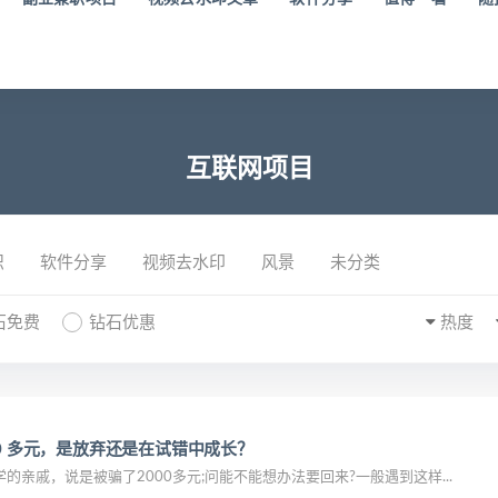
互联网项目
识
软件分享
视频去水印
风景
未分类
石免费
钻石优惠
热度
00 多元，是放弃还是在试错中成长？
的亲戚，说是被骗了2000多元;问能不能想办法要回来?一般遇到这样...