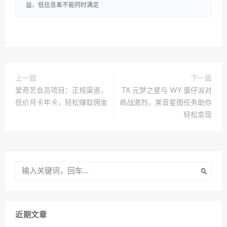
益、低信息差不能同时满足
上一篇
下一篇
爱奇艺会员项目：正规渠道，
TX 元梦之星与 WY 蛋仔派对
低价月卡年卡，轻松赚取佣金
商战激烈，某音星图任务助你
轻松变现
近期文章