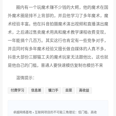
圈内有一个玩魔术赚不少钱的大鳄，他的魔术在国
外魔术圈是排不上背部的，并且他学习了多年魔术，魔
术经验丰富。他在抖音拍摄魔术演出视频和直播演出魔
术，之后通过售卖魔术用具和魔术教学课程收费变现，
一年能搞个几百万。其实这行也肯定有一些竞争对手，
并且同时有多年魔术经验又擅长做自媒体的人真不多，
抖音大部份三脚猫工夫的魔术玩家无法跟他比，这也就
是他自己的门槛，普通人要快速模仿复制也模仿不来
温情提示：
付费学习
信息差
镰刀手
韭菜
高收益
卓越网络基地
»
互联网项目的不可能三角理论：低门槛、高收